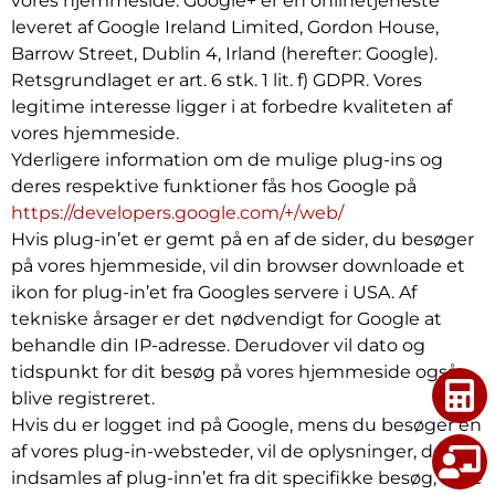
vores hjemmeside. Google+ er en onlinetjeneste
leveret af Google Ireland Limited, Gordon House,
Barrow Street, Dublin 4, Irland (herefter: Google).
Retsgrundlaget er art. 6 stk. 1 lit. f) GDPR. Vores
legitime interesse ligger i at forbedre kvaliteten af
vores hjemmeside.
Yderligere information om de mulige plug-ins og
deres respektive funktioner fås hos Google på
https://developers.google.com/+/web/
Hvis plug-in’et er gemt på en af de sider, du besøger
på vores hjemmeside, vil din browser downloade et
ikon for plug-in’et fra Googles servere i USA. Af
tekniske årsager er det nødvendigt for Google at
behandle din IP-adresse. Derudover vil dato og
tidspunkt for dit besøg på vores hjemmeside også
blive registreret.
Hvis du er logget ind på Google, mens du besøger en
af vores plug-in-websteder, vil de oplysninger, der
indsamles af plug-inn’et fra dit specifikke besøg, blive