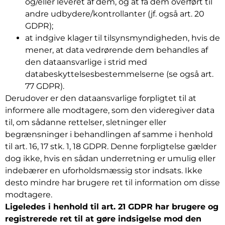
og/eller leveret af dem, og at få dem overført til
andre udbydere/kontrollanter (jf. også art. 20
GDPR);
at indgive klager til tilsynsmyndigheden, hvis de
mener, at data vedrørende dem behandles af
den dataansvarlige i strid med
databeskyttelsesbestemmelserne (se også art.
77 GDPR).
Derudover er den dataansvarlige forpligtet til at
informere alle modtagere, som den videregiver data
til, om sådanne rettelser, sletninger eller
begrænsninger i behandlingen af samme i henhold
til art. 16, 17 stk. 1, 18 GDPR. Denne forpligtelse gælder
dog ikke, hvis en sådan underretning er umulig eller
indebærer en uforholdsmæssig stor indsats. Ikke
desto mindre har brugere ret til information om disse
modtagere.
Ligeledes i henhold til art. 21 GDPR har brugere og
registrerede ret til at gøre indsigelse mod den