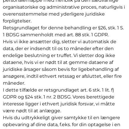
personalemappe med henblik på den sædvanlige
organisatoriske og administrative proces, naturligvis i
overensstemmelse med yderligere juridiske
forpligtelser.
Retsgrundlaget for denne behandling er §26, stk. 1 S.
1 BDSG sammenholdt med art. 88 stk. 1 GDPR.
Hvis vi ikke ansætter dig, sletter vi automatisk de
data, der er indsendt til os to måneder efter den
endelige beslutning er truffet. Vi sletter dog ikke
dataene, hvis vi er nødt til at gemme dataene af
juridiske årsager såsom bevis for ligebehandling af
ansøgere, indtil ethvert retssag er afsluttet, eller fire
måneder.
I dette tilfælde er retsgrundlaget art. 6 stk. 1 lit. f)
GDPR og §24 stk. 1 nr. 2 BDSG. Vores berettigede
interesse ligger i ethvert juridisk forsvar, vi måtte
være nødt til at anlægge.
Hvis du udtrykkeligt giver samtykke til en længere
opbevaring af dine data, f.eks. for din optagelse i en