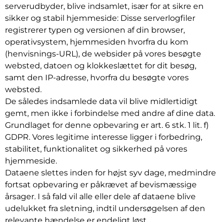
serverudbyder, blive indsamlet, især for at sikre en
sikker og stabil hjemmeside: Disse serverlogfiler
registrerer typen og versionen af din browser,
operativsystem, hjemmesiden hvorfra du kom
(henvisnings-URL), de websider på vores besøgte
websted, datoen og klokkeslættet for dit besøg,
samt den IP-adresse, hvorfra du besøgte vores
websted.
De således indsamlede data vil blive midlertidigt
gemt, men ikke i forbindelse med andre af dine data.
Grundlaget for denne opbevaring er art. 6 stk. 1 lit. f)
GDPR. Vores legitime interesse ligger i forbedring,
stabilitet, funktionalitet og sikkerhed på vores
hjemmeside.
Dataene slettes inden for højst syv dage, medmindre
fortsat opbevaring er påkrævet af bevismæssige
årsager. I så fald vil alle eller dele af dataene blive
udelukket fra sletning, indtil undersøgelsen af den
relevante hændelse er endeligt løst.