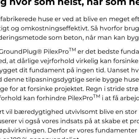
g hvor som helst, når som he
fabrikerede huse er ved at blive en meget e
tigt og omkostningseffektivt. Så hvorfor br
deringsmetode som beton, når man kan bygge
TM
GroundPlug® PilexPro
er det bedste funda
ed, at dårlige vejrforhold virkelig kan forsin
bygget dit fundament på ingen tid. Uanset hvil
 denne tilpasningsdygtige serie bygge huse 
ge for at forsinke projektet. Regn i stride st
TM
rforhold kan forhindre PilexPro
i at få arbej
rt vil bæredygtighed utvivlsomt blive en sto
userer vi også vores indsats på at skabe et pr
øpåvirkningen. Derfor er vores fundamenter la