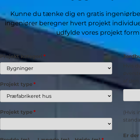
Kunne du tænke dig en gratis ingeniørber
ingeniører beregner hvert projekt individuel
udfylde vores projekt form
Projekt kategori
Jordb
Hvis d
øverst
af den
Projekt type
Projekt type
(Hvis 
standar
Er der
Bredde (m)
Længde (m)
Højde (m)