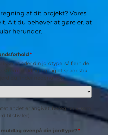
egning af dit projekt? Vores
t. Alt du behøver at gøre er, at
ular herunder.
undsforhold
u ikke kender din jordtype, så fjern de
e 30 cm muldlag og tag et spadestik
 jord du finder nedenunder
intet andet er angivet, beregner vi som
d til stiv ler)
 muldlag ovenpå din jordtype?