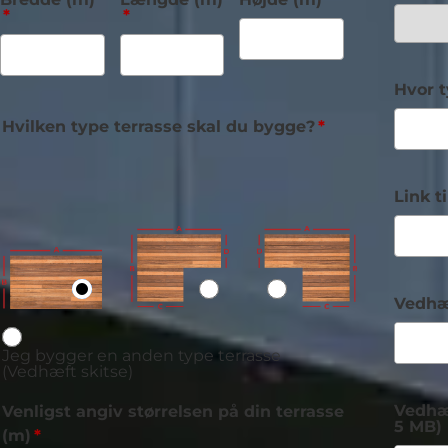
Hvor t
Hvilken type terrasse skal du bygge?
Link t
Vedhæf
Jeg bygger en anden type terrasse
(Vedhæft skitse)
Vedhæ
Venligst angiv størrelsen på din terrasse
5 MB)
(m)