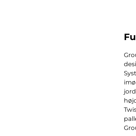
Fu
Gro
des
Sys
imø
jor
høj
Twi
pal
Gro