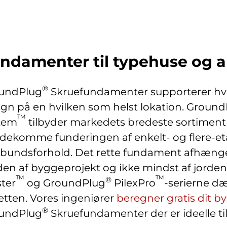
ndamenter til typehuse og a
®
undPlug
Skruefundamenter supporterer hvil
ign på en hvilken som helst lokation. Groun
TM
tem
tilbyder markedets bredeste sortiment
dekomme funderingen af enkelt- og flere-eta
dbundsforhold. Det rette fundament afhænger 
den af byggeprojekt og ikke mindst af jord
TM
TM
®
ster
og GroundPlug
PilexPro
-serierne d
letten. Vores ingeniører
beregner gratis dit b
®
undPlug
Skruefundamenter der er ideelle ti