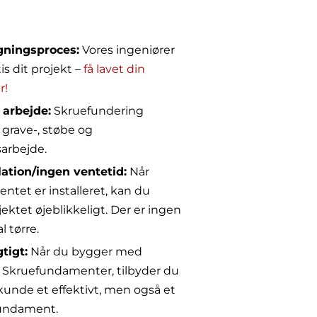
ningsproces:
Vores ingeniører
is dit projekt –
få lavet din
r!
arbejde:
Skruefundering
 grave-, støbe og
arbejde.
lation/ingen ventetid:
Når
tet er installeret, kan du
ektet øjeblikkeligt. Der er ingen
l tørre.
tigt:
Når du bygger med
Skruefundamenter, tilbyder du
kunde et effektivt, men også et
fundament.