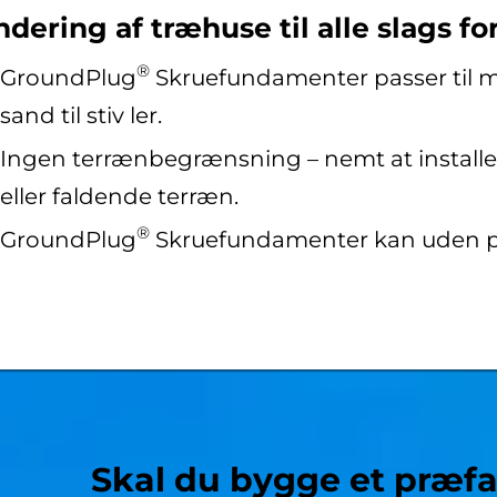
dering af træhuse til alle slags fo
®
GroundPlug
Skruefundamenter passer til man
sand til stiv ler.
Ingen terrænbegrænsning – nemt at install
eller faldende terræn.
®
GroundPlug
Skruefundamenter kan uden prob
Skal du bygge et præf