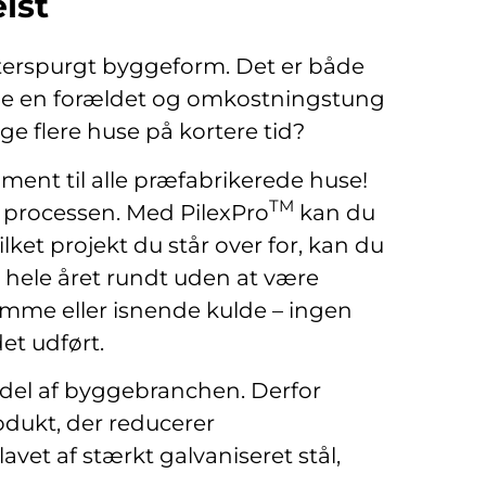
lst
fterspurgt byggeform. Det er både
uge en forældet og omkostningstung
 flere huse på kortere tid?
ment til alle præfabrikerede huse!
TM
ke processen. Med PilexPro
kan du
ket projekt du står over for, kan du
hele året rundt uden at være
rømme eller isnende kulde – ingen
det udført.
r del af byggebranchen. Derfor
odukt, der reducerer
vet af stærkt galvaniseret stål,