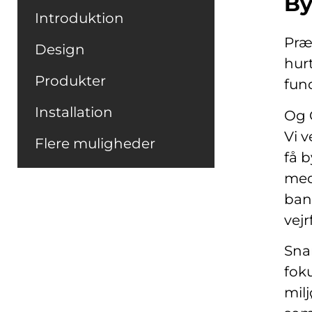
By
Introduktion
Præ
Design
hur
Produkter
fun
Installation
Og 
Vi v
Flere muligheder
få 
med
ban
vej
Sna
fok
milj