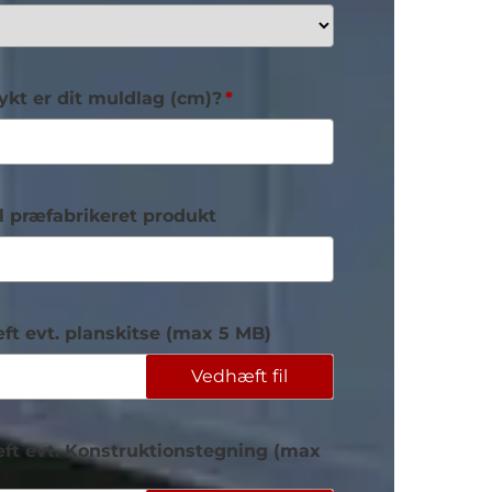
ykt er dit muldlag (cm)?
il præfabrikeret produkt
t evt. planskitse (max 5 MB)
Vedhæft fil
ft evt. Konstruktionstegning (max