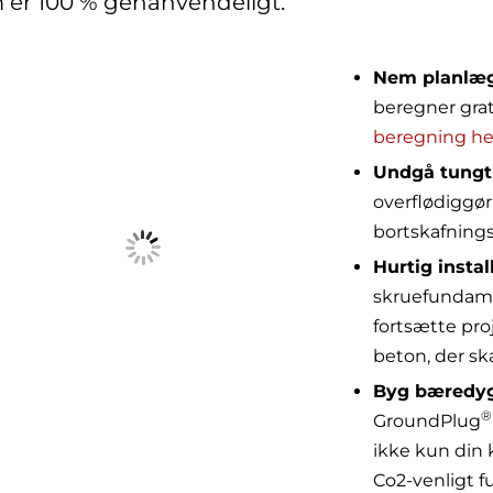
 er 100 % genanvendeligt.
Nem planlæg
beregner grat
beregning he
Undgå tungt 
overflødiggør
bortskafnings
Hurtig instal
skruefundamen
fortsætte proj
beton, der ska
Byg bæredyg
®
GroundPlug
ikke kun din 
Co2-venligt 