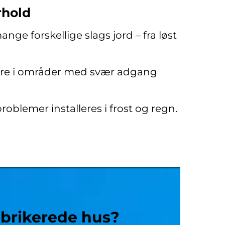
rhold
ge forskellige slags jord – fra løst
ere i områder med svær adgang
lemer installeres i frost og regn.
abrikerede hus?