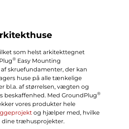
rkitekthuse
ket som helst arkitekttegnet
®
dPlug
Easy Mounting
 af skruefundamenter, der kan
gers huse på alle tænkelige
bl.a. af størrelsen, vægten og
®
ens beskaffenhed. Med GroundPlug
ækker vores produkter hele
yggeprojekt
og hjælper med, hvilke
l dine træhusprojekter.