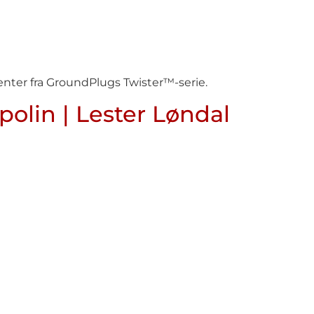
ter fra GroundPlugs Twister™-serie.
olin | Lester Løndal