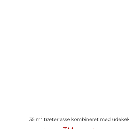
2
35 m
træterrasse kombineret med udekø