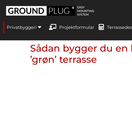
Privatbyggeri
Projektformular
Terrassede
Sådan bygger du en b
’grøn’ terrasse