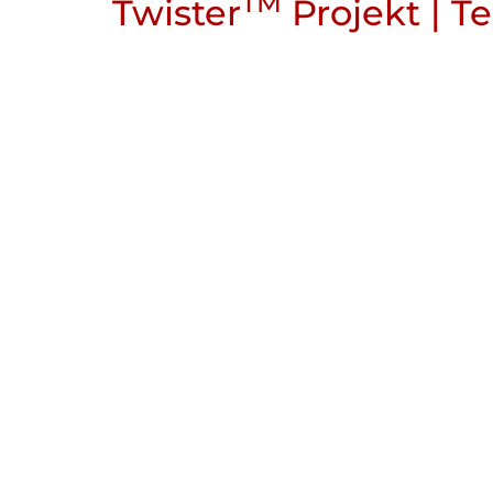
TM
Twister
Projekt | T