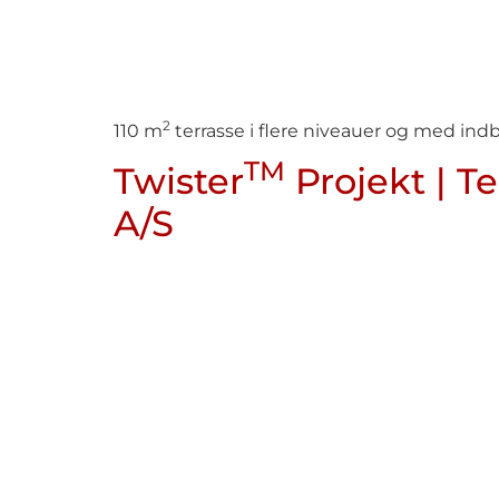
2
110 m
terrasse i flere niveauer og med i
TM
Twister
Projekt | T
A/S