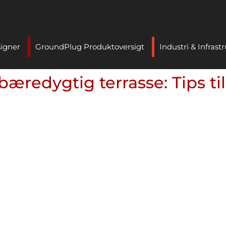
signer
GroundPlug Produktoversigt
Industri & Infrast
æredygtig terrasse: Tips ti