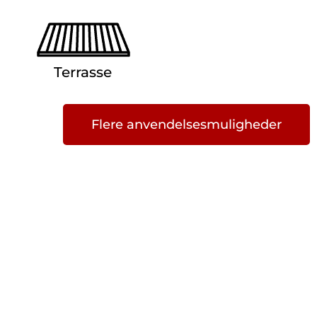
Terrasse
Flere anvendelsesmuligheder
®
GroundPlug
Easy Mounting
TM
System
®
TM
GroundPlug
Easy Mounting System
er en
skruefundamentsløsning, udviklet af ingeniører til
®
dine byggeprojekter. GroundPlug
Easy
TM
Mounting System
er en grave- og støbefri