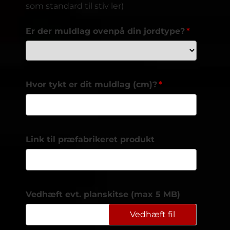
som standard til stiv ler)
Er der muldlag ovenpå din jordtype?
Hvor tykt er dit muldlag (cm)?
Link til præfabrikeret produkt
Vedhæft evt. planskitse (max 5 MB)
Vedhæft fil