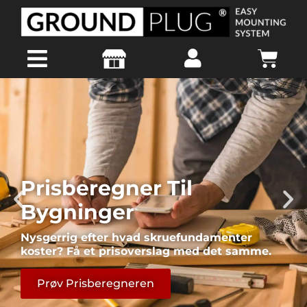
Prisberegner Til
Bygninger
Nysgerrig efter hvad skruefundamenter
koster? Få et prisoverslag med det samme.
Prøv Prisberegneren