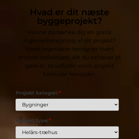
Hvad er dit næste
byggeprojekt?
Kunne du tænke dig en gratis
ingeniørberegning af dit projekt?
Vores ingeniører beregner hvert
projekt individuelt. Alt du behøver at
gøre er, at udfylde vores projekt
formular herunder.
Projekt kategori
Projekt type