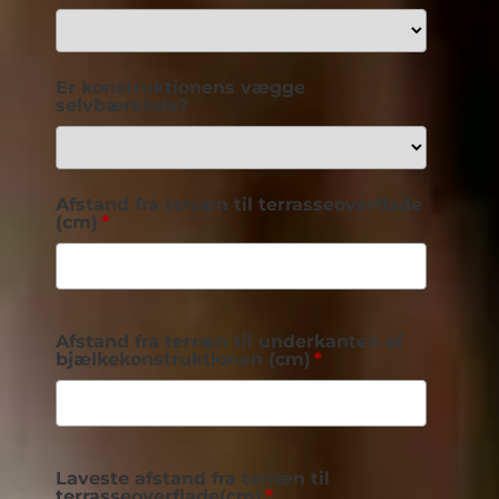
Er konstruktionens vægge
selvbærende?
Afstand fra terræn til terrasseoverflade
(cm)
Afstand fra terræn til underkanten af
bjælkekonstruktionen (cm)
Laveste afstand fra terræn til
terrasseoverflade(cm)