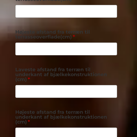
Højeste afstand fra terræn til
terrasseoverflade(cm)
Laveste afstand fra terræn til
underkant af bjælkekonstruktionen
(cm)
Højeste afstand fra terræn til
underkant af bjælkekonstruktionen
(cm)