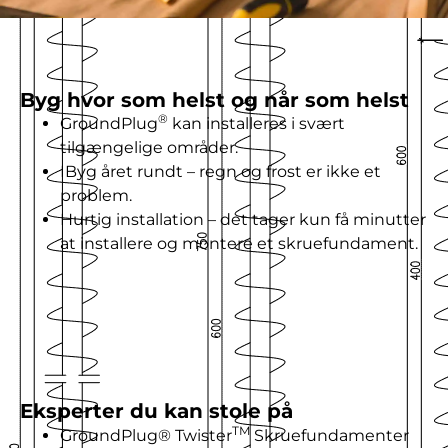
Byg hvor som helst og når som helst
®
GroundPlug
kan installeres i svært
tilgængelige områder.
IByg året rundt – regn og frost er ikke et
problem.
Hurtig installation – det tager kun få minutter
at installere og montere et skruefundament.
Eksperter du kan stole på
TM
GroundPlug® Twister
Skruefundamenter