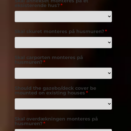
Skal annekset monteres på et
eksisterende hus?
Skal skuret monteres på husmuren?
Skal carporten monteres på
husmuren?
Should the gazebo/deck cover be
mounted on existing houses
Skal overdækningen monteres på
husmuren?