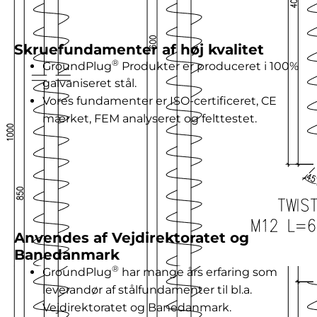
Skruefundamenter af høj kvalitet
®
GroundPlug
Produkter er produceret i 100%
galvaniseret stål.
Vores fundamenter er ISO-certificeret, CE
mærket, FEM analyseret og felttestet.
Anvendes af Vejdirektoratet og
Banedanmark
®
GroundPlug
har mange års erfaring som
leverandør af stålfundamenter til bl.a.
Vejdirektoratet og Banedanmark.