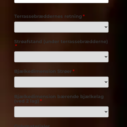
Terrassebræddernes retning
Strøafstand (under terrassebrædderne)
Bjælkedimension Strøer
Bjælkedimension bærende bjælkelag
(ved 2 lag)
Gulvmaterialer