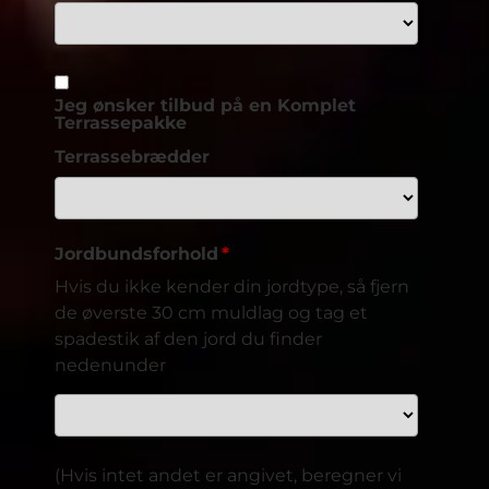
Jeg ønsker tilbud på en Komplet
Terrassepakke
Terrassebrædder
Jordbundsforhold
Hvis du ikke kender din jordtype, så fjern
de øverste 30 cm muldlag og tag et
spadestik af den jord du finder
nedenunder
(Hvis intet andet er angivet, beregner vi