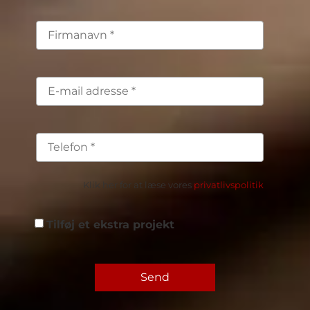
Klik her for at læse vores
privatlivspolitik
Tilføj et ekstra projekt
Send