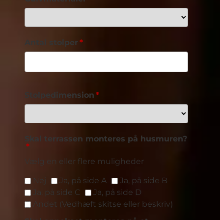
Antal stolper
Stolpedimension
Skal terrassen monteres på husmuren?
Vælg en eller flere muligheder
Nej
Ja, på side A
Ja, på side B
Ja, på side C
Ja, på side D
Andet (Vedhæft skitse eller beskriv)