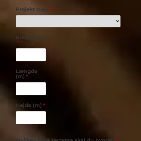
Projekt type
Bredde (m)
Længde
(m)
Højde (m)
Hvilken type terrasse skal du bygge?