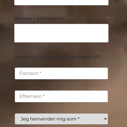
Besked / Information
Hvem må vi sende beregningen til?