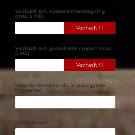
Vedhæft evt. Konstruktionstegning
(max 5 MB)
Vedhæft fil
Vedhæft evt. geoteknisk rapport (max
5 MB)
Vedhæft fil
Hvornår forventer du at påbegynde
byggeriet?
Postnummer