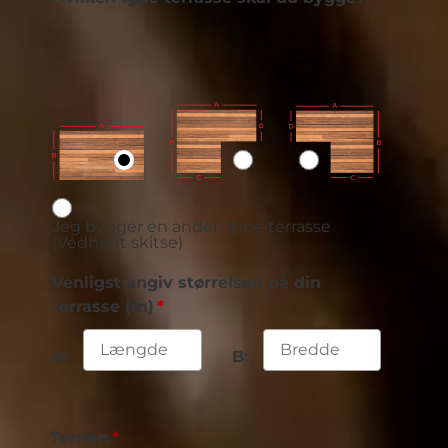
Jeg bygger en anden type terrasse
(Vedhæft skitse)
Venligst angiv størrelsen på din
terrasse (m)
A:
B:
Terræn