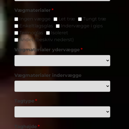
Vægmaterialer
Ingen vægge
Let træ
Tungt træ
Enkeltlagsglas
Indervægge i gips
Termoglas
Isoleret
Andet (beskriv nederst)
Vægmaterialer ydervægge
Vægmaterialer indervægge
Tagtype
Taghøjde